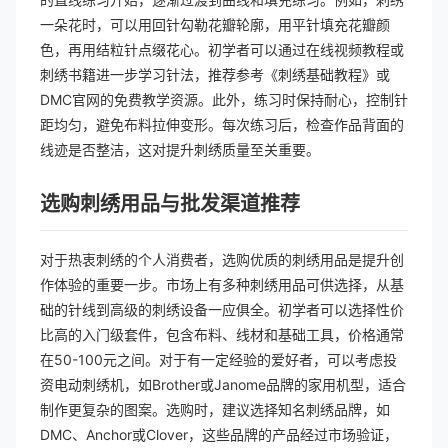
一朵花时，可以用回针勾勒花瓣轮廓，用平针填充花瓣颜
色，再用结粒针点缀花心。初学者可以通过在线视频教程或
刺绣书籍进一步学习针法，推荐参考《刺绣基础教程》或
DMC官网的免费教学资源。此外，练习时保持耐心，控制针
距均匀，避免布料拉伸变形。每次练习后，检查作品背面的
线迹是否整洁，这对提升刺绣质量至关重要。
选购刺绣用品与批发渠道推荐
对于热衷刺绣的个人消费者，选购优质的刺绣用品是提升创
作体验的重要一步。市场上有多种刺绣用品可供选择，从基
础的针线到高级的刺绣设备一应俱全。初学者可以选择性价
比高的入门级套件，包含布料、线材和基础工具，价格通常
在50-100元之间。对于有一定经验的爱好者，可以考虑投
资电动刺绣机，如Brother或Janome品牌的家用机型，适合
制作更复杂的图案。选购时，建议选择知名刺绣品牌，如
DMC、Anchor或Clover，这些品牌的产品经过市场验证，