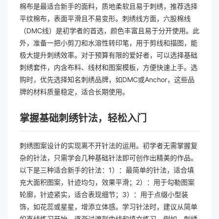
棉布是最适合新手的面料，质地柔软且易于刺绣，推荐选择
平纹棉布，表面平滑且不易变形。刺绣线方面，六股棉线
（DMC线）是初学者的首选，颜色丰富且易于分开使用。此
外，准备一把小剪刀和水溶性转印笔，用于剪线和描图，能
极大提升刺绣效率。对于预算有限的爱好者，可以选择基础
刺绣套件，内含布料、线材和图案模板，方便快速上手。选
购时，优先选择知名刺绣品牌，如DMC或Anchor，这些品
牌的材料质量稳定，适合长期使用。
掌握基础刺绣针法，轻松入门
刺绣图案设计的实现离不开针法的运用。初学者无需掌握复
杂的针法，只需学会几种基础针法即可创作出精美的作品。
以下是三种适合新手的针法：1）：最简单的针法，适合填
充大面积图案，针迹均匀，效果平滑；2）：用于勾勒图案
轮廓，针迹紧实，适合表现细节；3）：用于点缀小型装
饰，如花蕊或星星，增添立体感。学习针法时，建议从简单
的直线练习开始，逐渐过渡到曲线和填充练习。例如，刺绣